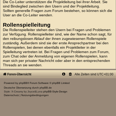
Die Co-Leiter unterstützen die Projektleitung bei ihrer Arbeit. Sie
sind Bindeglied zwischen den Usern und der Projektleitung.
Sollten generelle Fragen zum Forum bestehen, so können sich die
User an die Co-Leiter wenden.
Rollenspielleitung
Die Rollenspielleiter stehen den Usern bei Fragen und Problemen
zur Verfügung. Rollenspielleiter sind, wie der Name schon sagt, für
den reibungslosen Ablauf der ihnen zugewiesenen Rollenspiele
zuständig. Außerdem sind sie der erste Ansprechpartner bei den
Rollenspielen, bei denen ebenfalls ein Projektleiter in der
Spielleitung vertreten ist. Bei Fragen und Problemen zum Forum,
zum Chat oder der Anmeldung von eigenen Rollenspielen, kann
man sich per privater Nachricht oder aber in den entsprechenden
Threads an sie wenden.
Foren-Übersicht
Alle Zeiten sind
UTC+01:00
Powered by
phpBB
® Forum Software © phpBB Limited
Deutsche Übersetzung durch
phpBB.de
Style: X-Creamy by Joyce&Luna
phpBB-Style-Design
Datenschutz
|
Nutzungsbedingungen