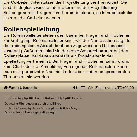
Die Co-Leiter unterstützen die Projektleitung bei ihrer Arbeit. Sie
sind Bindeglied zwischen den Usern und der Projektleitung.
Sollten generelle Fragen zum Forum bestehen, so können sich die
User an die Co-Leiter wenden.
Rollenspielleitung
Die Rollenspielleiter stehen den Usern bei Fragen und Problemen
zur Verfügung. Rollenspielleiter sind, wie der Name schon sagt, für
den reibungslosen Ablauf der ihnen zugewiesenen Rollenspiele
zuständig. Außerdem sind sie der erste Ansprechpartner bei den
Rollenspielen, bei denen ebenfalls ein Projektleiter in der
Spielleitung vertreten ist. Bei Fragen und Problemen zum Forum,
zum Chat oder der Anmeldung von eigenen Rollenspielen, kann
man sich per privater Nachricht oder aber in den entsprechenden
Threads an sie wenden.
Foren-Übersicht
Alle Zeiten sind
UTC+01:00
Powered by
phpBB
® Forum Software © phpBB Limited
Deutsche Übersetzung durch
phpBB.de
Style: X-Creamy by Joyce&Luna
phpBB-Style-Design
Datenschutz
|
Nutzungsbedingungen