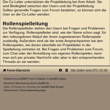
Die Co-Leiter unterstützen die Projektleitung bei ihrer Arbeit. Sie
sind Bindeglied zwischen den Usern und der Projektleitung.
Sollten generelle Fragen zum Forum bestehen, so können sich die
User an die Co-Leiter wenden.
Rollenspielleitung
Die Rollenspielleiter stehen den Usern bei Fragen und Problemen
zur Verfügung. Rollenspielleiter sind, wie der Name schon sagt, für
den reibungslosen Ablauf der ihnen zugewiesenen Rollenspiele
zuständig. Außerdem sind sie der erste Ansprechpartner bei den
Rollenspielen, bei denen ebenfalls ein Projektleiter in der
Spielleitung vertreten ist. Bei Fragen und Problemen zum Forum,
zum Chat oder der Anmeldung von eigenen Rollenspielen, kann
man sich per privater Nachricht oder aber in den entsprechenden
Threads an sie wenden.
Foren-Übersicht
Alle Zeiten sind
UTC+01:00
Powered by
phpBB
® Forum Software © phpBB Limited
Deutsche Übersetzung durch
phpBB.de
Style: X-Creamy by Joyce&Luna
phpBB-Style-Design
Datenschutz
|
Nutzungsbedingungen