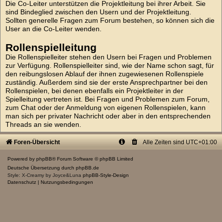
Die Co-Leiter unterstützen die Projektleitung bei ihrer Arbeit. Sie
sind Bindeglied zwischen den Usern und der Projektleitung.
Sollten generelle Fragen zum Forum bestehen, so können sich die
User an die Co-Leiter wenden.
Rollenspielleitung
Die Rollenspielleiter stehen den Usern bei Fragen und Problemen
zur Verfügung. Rollenspielleiter sind, wie der Name schon sagt, für
den reibungslosen Ablauf der ihnen zugewiesenen Rollenspiele
zuständig. Außerdem sind sie der erste Ansprechpartner bei den
Rollenspielen, bei denen ebenfalls ein Projektleiter in der
Spielleitung vertreten ist. Bei Fragen und Problemen zum Forum,
zum Chat oder der Anmeldung von eigenen Rollenspielen, kann
man sich per privater Nachricht oder aber in den entsprechenden
Threads an sie wenden.
Foren-Übersicht
Alle Zeiten sind
UTC+01:00
Powered by
phpBB
® Forum Software © phpBB Limited
Deutsche Übersetzung durch
phpBB.de
Style: X-Creamy by Joyce&Luna
phpBB-Style-Design
Datenschutz
|
Nutzungsbedingungen