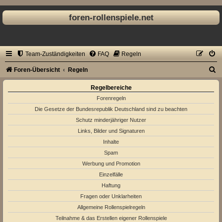
foren-rollenspiele.net
Team-Zuständigkeiten
FAQ
Regeln
S
Foren-Übersicht
Regeln
u
Regelbereiche
c
Forenregeln
h
Die Gesetze der Bundesrepublik Deutschland sind zu beachten
Schutz minderjähriger Nutzer
e
Links, Bilder und Signaturen
Inhalte
Spam
Werbung und Promotion
Einzelfälle
Haftung
Fragen oder Unklarheiten
Allgemeine Rollenspielregeln
Teilnahme & das Erstellen eigener Rollenspiele