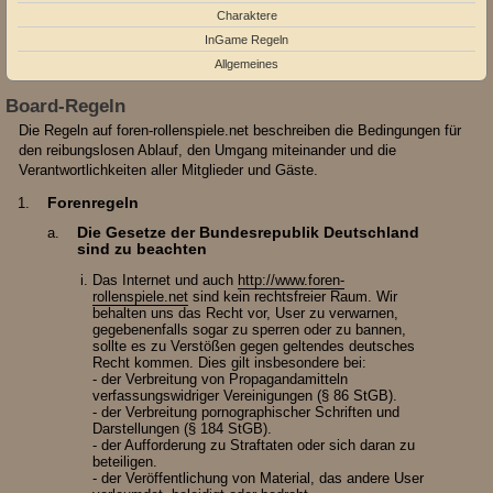
Charaktere
InGame Regeln
Allgemeines
Board-Regeln
Die Regeln auf foren-rollenspiele.net beschreiben die Bedingungen für
den reibungslosen Ablauf, den Umgang miteinander und die
Verantwortlichkeiten aller Mitglieder und Gäste.
Forenregeln
Die Gesetze der Bundesrepublik Deutschland
sind zu beachten
Das Internet und auch
http://www.foren-
rollenspiele.net
sind kein rechtsfreier Raum. Wir
behalten uns das Recht vor, User zu verwarnen,
gegebenenfalls sogar zu sperren oder zu bannen,
sollte es zu Verstößen gegen geltendes deutsches
Recht kommen. Dies gilt insbesondere bei:
- der Verbreitung von Propagandamitteln
verfassungswidriger Vereinigungen (§ 86 StGB).
- der Verbreitung pornographischer Schriften und
Darstellungen (§ 184 StGB).
- der Aufforderung zu Straftaten oder sich daran zu
beteiligen.
- der Veröffentlichung von Material, das andere User