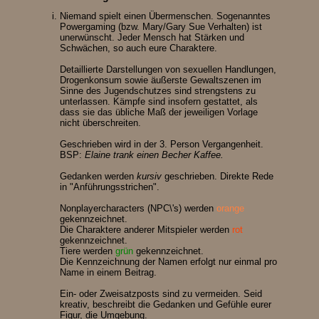
Niemand spielt einen Übermenschen. Sogenanntes
Powergaming (bzw. Mary/Gary Sue Verhalten) ist
unerwünscht. Jeder Mensch hat Stärken und
Schwächen, so auch eure Charaktere.
Detaillierte Darstellungen von sexuellen Handlungen,
Drogenkonsum sowie äußerste Gewaltszenen im
Sinne des Jugendschutzes sind strengstens zu
unterlassen. Kämpfe sind insofern gestattet, als
dass sie das übliche Maß der jeweiligen Vorlage
nicht überschreiten.
Geschrieben wird in der 3. Person Vergangenheit.
BSP:
Elaine trank einen Becher Kaffee.
Gedanken werden
kursiv
geschrieben. Direkte Rede
in "Anführungsstrichen".
Nonplayercharacters (NPC\'s) werden
orange
gekennzeichnet.
Die Charaktere anderer Mitspieler werden
rot
gekennzeichnet.
Tiere werden
grün
gekennzeichnet.
Die Kennzeichnung der Namen erfolgt nur einmal pro
Name in einem Beitrag.
Ein- oder Zweisatzposts sind zu vermeiden. Seid
kreativ, beschreibt die Gedanken und Gefühle eurer
Figur, die Umgebung.