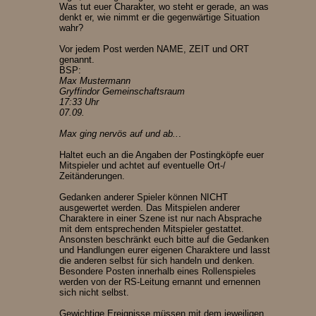
Was tut euer Charakter, wo steht er gerade, an was
denkt er, wie nimmt er die gegenwärtige Situation
wahr?
Vor jedem Post werden NAME, ZEIT und ORT
genannt.
BSP:
Max Mustermann
Gryffindor Gemeinschaftsraum
17:33 Uhr
07.09.
Max ging nervös auf und ab..
.
Haltet euch an die Angaben der Postingköpfe euer
Mitspieler und achtet auf eventuelle Ort-/
Zeitänderungen.
Gedanken anderer Spieler können NICHT
ausgewertet werden. Das Mitspielen anderer
Charaktere in einer Szene ist nur nach Absprache
mit dem entsprechenden Mitspieler gestattet.
Ansonsten beschränkt euch bitte auf die Gedanken
und Handlungen eurer eigenen Charaktere und lasst
die anderen selbst für sich handeln und denken.
Besondere Posten innerhalb eines Rollenspieles
werden von der RS-Leitung ernannt und ernennen
sich nicht selbst.
Gewichtige Ereignisse müssen mit dem jeweiligen