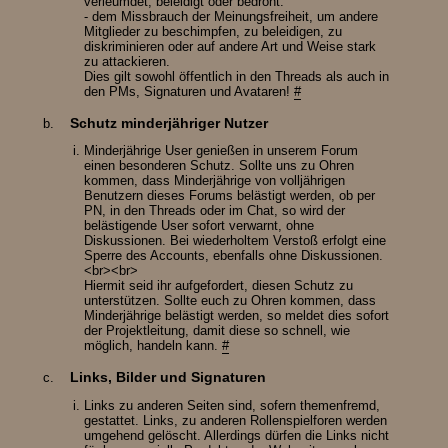
verleumdet, beleidigt oder bedroht.
- dem Missbrauch der Meinungsfreiheit, um andere
Mitglieder zu beschimpfen, zu beleidigen, zu
diskriminieren oder auf andere Art und Weise stark
zu attackieren.
Dies gilt sowohl öffentlich in den Threads als auch in
den PMs, Signaturen und Avataren!
#
Schutz minderjähriger Nutzer
Minderjährige User genießen in unserem Forum
einen besonderen Schutz. Sollte uns zu Ohren
kommen, dass Minderjährige von volljährigen
Benutzern dieses Forums belästigt werden, ob per
PN, in den Threads oder im Chat, so wird der
belästigende User sofort verwarnt, ohne
Diskussionen. Bei wiederholtem Verstoß erfolgt eine
Sperre des Accounts, ebenfalls ohne Diskussionen.
<br><br>
Hiermit seid ihr aufgefordert, diesen Schutz zu
unterstützen. Sollte euch zu Ohren kommen, dass
Minderjährige belästigt werden, so meldet dies sofort
der Projektleitung, damit diese so schnell, wie
möglich, handeln kann.
#
Links, Bilder und Signaturen
Links zu anderen Seiten sind, sofern themenfremd,
gestattet. Links, zu anderen Rollenspielforen werden
umgehend gelöscht. Allerdings dürfen die Links nicht