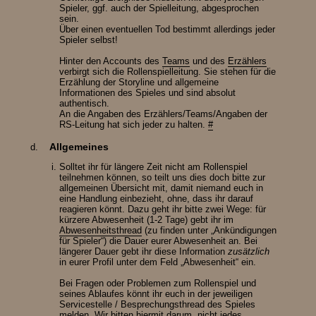
Spieler, ggf. auch der Spielleitung, abgesprochen
sein.
Über einen eventuellen Tod bestimmt allerdings jeder
Spieler selbst!
Hinter den Accounts des
Teams
und des
Erzählers
verbirgt sich die Rollenspielleitung. Sie stehen für die
Erzählung der Storyline und allgemeine
Informationen des Spieles und sind absolut
authentisch.
An die Angaben des Erzählers/Teams/Angaben der
RS-Leitung hat sich jeder zu halten.
#
Allgemeines
Solltet ihr für längere Zeit nicht am Rollenspiel
teilnehmen können, so teilt uns dies doch bitte zur
allgemeinen Übersicht mit, damit niemand euch in
eine Handlung einbezieht, ohne, dass ihr darauf
reagieren könnt. Dazu geht ihr bitte zwei Wege: für
kürzere Abwesenheit (1-2 Tage) gebt ihr im
Abwesenheitsthread
(zu finden unter „Ankündigungen
für Spieler“) die Dauer eurer Abwesenheit an. Bei
längerer Dauer gebt ihr diese Information
zusätzlich
in eurer Profil unter dem Feld „Abwesenheit“ ein.
Bei Fragen oder Problemen zum Rollenspiel und
seines Ablaufes könnt ihr euch in der jeweiligen
Servicestelle / Besprechungsthread des Spieles
melden. Wir bitten hiermit darum, nicht jedes