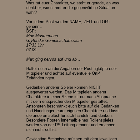
Was tut euer Charakter, wo steht er gerade, an was
denkt er, wie nimmt er die gegenwärtige Situation
wahr?
Vor jedem Post werden NAME, ZEIT und ORT
genannt.
BSP:
Max Mustermann
Gryffindor Gemeinschaftsraum
17:33 Uhr
07.09.
Max ging nervös auf und ab..
.
Haltet euch an die Angaben der Postingköpfe euer
Mitspieler und achtet auf eventuelle Ort-/
Zeitänderungen.
Gedanken anderer Spieler können NICHT
ausgewertet werden. Das Mitspielen anderer
Charaktere in einer Szene ist nur nach Absprache
mit dem entsprechenden Mitspieler gestattet.
Ansonsten beschränkt euch bitte auf die Gedanken
und Handlungen eurer eigenen Charaktere und lasst
die anderen selbst für sich handeln und denken.
Besondere Posten innerhalb eines Rollenspieles
werden von der RS-Leitung ernannt und ernennen
sich nicht selbst.
Gewichtige Ereignisse müssen mit dem jeweiligen