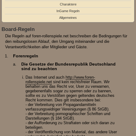
Charaktere
InGame Regeln
Allgemeines
Board-Regeln
Die Regeln auf foren-rollenspiele.net beschreiben die Bedingungen für
den reibungslosen Ablauf, den Umgang miteinander und die
Verantwortlichkeiten aller Mitglieder und Gäste.
Forenregeln
Die Gesetze der Bundesrepublik Deutschland
sind zu beachten
Das Internet und auch
http://www.foren-
rollenspiele.net
sind kein rechtsfreier Raum. Wir
behalten uns das Recht vor, User zu verwarnen,
gegebenenfalls sogar zu sperren oder zu bannen,
sollte es zu Verstößen gegen geltendes deutsches
Recht kommen. Dies gilt insbesondere bei:
- der Verbreitung von Propagandamitteln
verfassungswidriger Vereinigungen (§ 86 StGB).
- der Verbreitung pornographischer Schriften und
Darstellungen (§ 184 StGB).
- der Aufforderung zu Straftaten oder sich daran zu
beteiligen.
- der Veröffentlichung von Material, das andere User