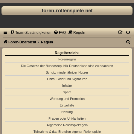
foren-rollenspiele.net
Team-Zuständigkeiten
FAQ
Regeln
S
Foren-Übersicht
Regeln
u
Regelbereiche
c
Forenregeln
h
Die Gesetze der Bundesrepublik Deutschland sind zu beachten
Schutz minderjähriger Nutzer
e
Links, Bilder und Signaturen
Inhalte
Spam
Werbung und Promotion
Einzelfälle
Haftung
Fragen oder Unklarheiten
Allgemeine Rollenspielregeln
Teilnahme & das Erstellen eigener Rollenspiele