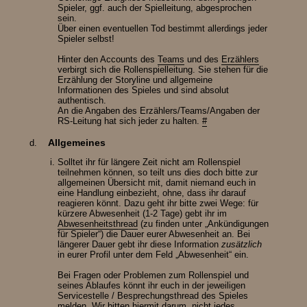
Spieler, ggf. auch der Spielleitung, abgesprochen
sein.
Über einen eventuellen Tod bestimmt allerdings jeder
Spieler selbst!
Hinter den Accounts des
Teams
und des
Erzählers
verbirgt sich die Rollenspielleitung. Sie stehen für die
Erzählung der Storyline und allgemeine
Informationen des Spieles und sind absolut
authentisch.
An die Angaben des Erzählers/Teams/Angaben der
RS-Leitung hat sich jeder zu halten.
#
Allgemeines
Solltet ihr für längere Zeit nicht am Rollenspiel
teilnehmen können, so teilt uns dies doch bitte zur
allgemeinen Übersicht mit, damit niemand euch in
eine Handlung einbezieht, ohne, dass ihr darauf
reagieren könnt. Dazu geht ihr bitte zwei Wege: für
kürzere Abwesenheit (1-2 Tage) gebt ihr im
Abwesenheitsthread
(zu finden unter „Ankündigungen
für Spieler“) die Dauer eurer Abwesenheit an. Bei
längerer Dauer gebt ihr diese Information
zusätzlich
in eurer Profil unter dem Feld „Abwesenheit“ ein.
Bei Fragen oder Problemen zum Rollenspiel und
seines Ablaufes könnt ihr euch in der jeweiligen
Servicestelle / Besprechungsthread des Spieles
melden. Wir bitten hiermit darum, nicht jedes