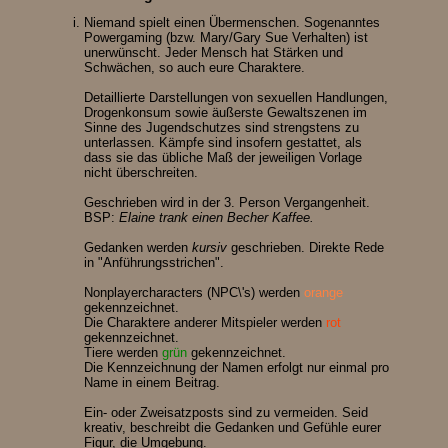
Niemand spielt einen Übermenschen. Sogenanntes
Powergaming (bzw. Mary/Gary Sue Verhalten) ist
unerwünscht. Jeder Mensch hat Stärken und
Schwächen, so auch eure Charaktere.
Detaillierte Darstellungen von sexuellen Handlungen,
Drogenkonsum sowie äußerste Gewaltszenen im
Sinne des Jugendschutzes sind strengstens zu
unterlassen. Kämpfe sind insofern gestattet, als
dass sie das übliche Maß der jeweiligen Vorlage
nicht überschreiten.
Geschrieben wird in der 3. Person Vergangenheit.
BSP:
Elaine trank einen Becher Kaffee.
Gedanken werden
kursiv
geschrieben. Direkte Rede
in "Anführungsstrichen".
Nonplayercharacters (NPC\'s) werden
orange
gekennzeichnet.
Die Charaktere anderer Mitspieler werden
rot
gekennzeichnet.
Tiere werden
grün
gekennzeichnet.
Die Kennzeichnung der Namen erfolgt nur einmal pro
Name in einem Beitrag.
Ein- oder Zweisatzposts sind zu vermeiden. Seid
kreativ, beschreibt die Gedanken und Gefühle eurer
Figur, die Umgebung.