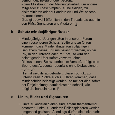
verleumdet, beleidigt oder bedroht.
- dem Missbrauch der Meinungsfreiheit, um andere
Mitglieder zu beschimpfen, zu beleidigen, zu
diskriminieren oder auf andere Art und Weise stark
zu attackieren.
Dies gilt sowohl öffentlich in den Threads als auch in
den PMs, Signaturen und Avataren!
#
Schutz minderjähriger Nutzer
Minderjährige User genießen in unserem Forum
einen besonderen Schutz. Sollte uns zu Ohren
kommen, dass Minderjährige von volljährigen
Benutzern dieses Forums belästigt werden, ob per
PN, in den Threads oder im Chat, so wird der
belästigende User sofort verwarnt, ohne
Diskussionen. Bei wiederholtem Verstoß erfolgt eine
Sperre des Accounts, ebenfalls ohne Diskussionen.
<br><br>
Hiermit seid ihr aufgefordert, diesen Schutz zu
unterstützen. Sollte euch zu Ohren kommen, dass
Minderjährige belästigt werden, so meldet dies sofort
der Projektleitung, damit diese so schnell, wie
möglich, handeln kann.
#
Links, Bilder und Signaturen
Links zu anderen Seiten sind, sofern themenfremd,
gestattet. Links, zu anderen Rollenspielforen werden
umgehend gelöscht. Allerdings dürfen die Links nicht