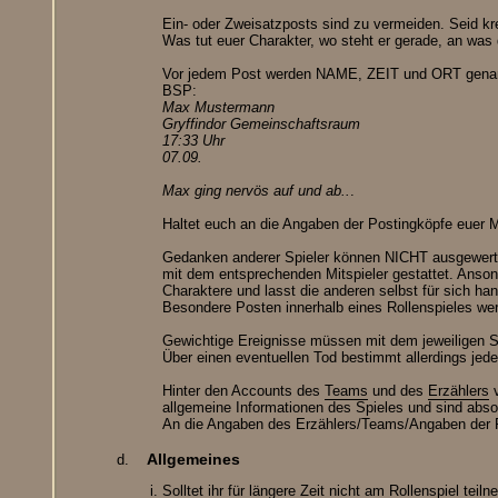
Ein- oder Zweisatzposts sind zu vermeiden. Seid kr
Was tut euer Charakter, wo steht er gerade, an was 
Vor jedem Post werden NAME, ZEIT und ORT gena
BSP:
Max Mustermann
Gryffindor Gemeinschaftsraum
17:33 Uhr
07.09.
Max ging nervös auf und ab..
.
Haltet euch an die Angaben der Postingköpfe euer Mi
Gedanken anderer Spieler können NICHT ausgewertet
mit dem entsprechenden Mitspieler gestattet. Anso
Charaktere und lasst die anderen selbst für sich ha
Besondere Posten innerhalb eines Rollenspieles wer
Gewichtige Ereignisse müssen mit dem jeweiligen Spi
Über einen eventuellen Tod bestimmt allerdings jeder
Hinter den Accounts des
Teams
und des
Erzählers
v
allgemeine Informationen des Spieles und sind abso
An die Angaben des Erzählers/Teams/Angaben der RS
Allgemeines
Solltet ihr für längere Zeit nicht am Rollenspiel tei