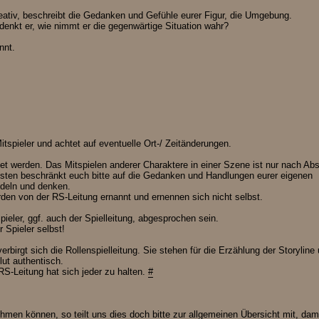
eativ, beschreibt die Gedanken und Gefühle eurer Figur, die Umgebung.
denkt er, wie nimmt er die gegenwärtige Situation wahr?
nnt.
tspieler und achtet auf eventuelle Ort-/ Zeitänderungen.
 werden. Das Mitspielen anderer Charaktere in einer Szene ist nur nach Ab
nsten beschränkt euch bitte auf die Gedanken und Handlungen eurer eigenen
ndeln und denken.
den von der RS-Leitung ernannt und ernennen sich nicht selbst.
eler, ggf. auch der Spielleitung, abgesprochen sein.
 Spieler selbst!
erbirgt sich die Rollenspielleitung. Sie stehen für die Erzählung der Storyline
lut authentisch.
-Leitung hat sich jeder zu halten.
#
lnehmen können, so teilt uns dies doch bitte zur allgemeinen Übersicht mit, dam