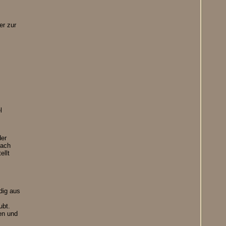
er zur
l
der
ach
ellt
ndig aus
ubt.
ben und