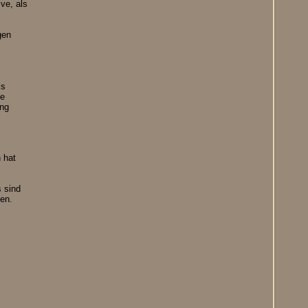
ve, als
gen
ls
ie
ung
 hat
 sind
ten.