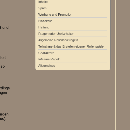
Inhalte
Spam
Werbung und Promotion
Einzelfälle
t und
Haftung
Fragen oder Unklarheiten
Allgemeine Rollenspielregeln
Teilnahme & das Erstellen eigener Rollenspiele
Charaktere
fort
InGame Regeln
Allgemeines
 so
rdings
tigen
erden,
.us
).