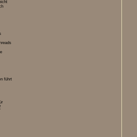
nicht
ch
s
Threads
ie
n führt
ür
#