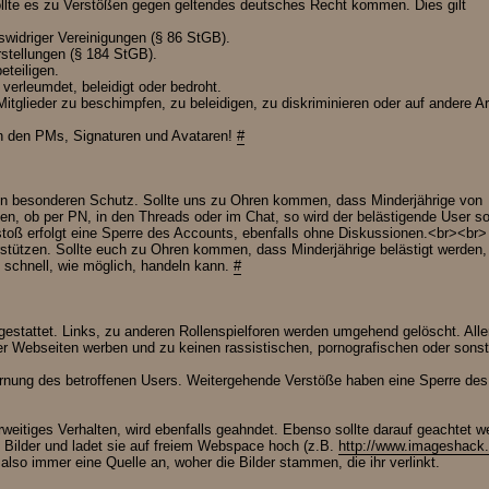
ollte es zu Verstößen gegen geltendes deutsches Recht kommen. Dies gilt
swidriger Vereinigungen (§ 86 StGB).
rstellungen (§ 184 StGB).
eteiligen.
 verleumdet, beleidigt oder bedroht.
tglieder zu beschimpfen, zu beleidigen, zu diskriminieren oder auf andere Ar
 in den PMs, Signaturen und Avataren!
#
en besonderen Schutz. Sollte uns zu Ohren kommen, dass Minderjährige von
en, ob per PN, in den Threads oder im Chat, so wird der belästigende User so
toß erfolgt eine Sperre des Accounts, ebenfalls ohne Diskussionen.<br><br>
erstützen. Sollte euch zu Ohren kommen, dass Minderjährige belästigt werden,
o schnell, wie möglich, handeln kann.
#
gestattet. Links, zu anderen Rollenspielforen werden umgehend gelöscht. Alle
der Webseiten werben und zu keinen rassistischen, pornografischen oder sons
nung des betroffenen Users. Weitergehende Verstöße haben eine Sperre des
eitiges Verhalten, wird ebenfalls geahndet. Ebenso sollte darauf geachtet w
e Bilder und ladet sie auf freiem Webspace hoch (z.B.
http://www.imageshack
also immer eine Quelle an, woher die Bilder stammen, die ihr verlinkt.