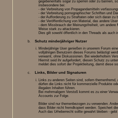
gegebenenfalls sogar zu sperren oder zu bannen, s
insbesondere bei:
- der Verbreitung von Propagandamitteln verfassung
- der Verbreitung pornographischer Schriften und Da
- der Aufforderung zu Straftaten oder sich daran zu b
- der Veröffentlichung von Material, das andere User
- dem Missbrauch der Meinungsfreiheit, um andere Mi
Weise stark zu attackieren.
Dies gilt sowohl öffentlich in den Threads als auch
Schutz minderjähriger Nutzer
Minderjährige User genießen in unserem Forum ein
volljährigen Benutzern dieses Forums belästigt werd
verwarnt, ohne Diskussionen. Bei wiederholtem Vers
Hiermit seid ihr aufgefordert, diesen Schutz zu unt
meldet dies sofort der Projektleitung, damit diese s
Links, Bilder und Signaturen
Links zu anderen Seiten sind, sofern themenfremd, 
dürfen die Links nicht für kommerzielle Produkte o
illegalen Inhalten führen.
Bei mehrmaligem Verstoß kommt es zu einer Verwar
Accounts zur Folge.
Bilder sind nur themenbezogen zu verwenden. Anderw
dass Bilder nicht fremdkopiert werden. Speichert di
Auch das Urheberrecht sollte gewahrt bleiben - gebt 