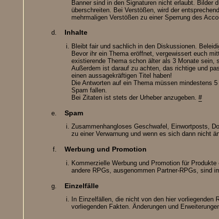
Banner sind in den Signaturen nicht erlaubt. Bilder
überschreiten. Bei Verstößen, wird der entsprechend
mehrmaligen Verstößen zu einer Sperrung des Ac
Inhalte
Bleibt fair und sachlich in den Diskussionen. Beleid
Bevor ihr ein Thema eröffnet, vergewissert euch mit
existierende Thema schon älter als 3 Monate sein, s
Außerdem ist darauf zu achten, das richtige und p
einen aussagekräftigen Titel haben!
Die Antworten auf ein Thema müssen mindestens 5 Wör
Spam fallen.
Bei Zitaten ist stets der Urheber anzugeben.
#
Spam
Zusammenhangloses Geschwafel, Einwortposts, Dopp
zu einer Verwarnung und wenn es sich dann nicht ä
Werbung und Promotion
Kommerzielle Werbung und Promotion für Produkte 
andere RPGs, ausgenommen Partner-RPGs, sind im 
Einzelfälle
In Einzelfällen, die nicht von den hier vorliegenden
vorliegenden Fakten. Änderungen und Erweiterungen 