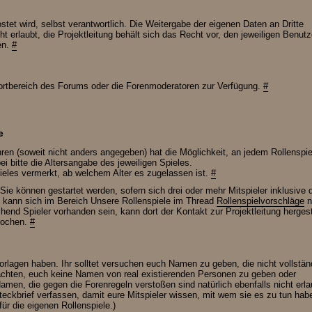
stet wird, selbst verantwortlich. Die Weitergabe der eigenen Daten an Dritte
 erlaubt, die Projektleitung behält sich das Recht vor, den jeweiligen Benutz
en.
#
ortbereich des Forums oder die Forenmoderatoren zur Verfügung.
#
e
ren (soweit nicht anders angegeben) hat die Möglichkeit, an jedem Rollenspie
ei bitte die Altersangabe des jeweiligen Spieles.
ieles vermerkt, ab welchem Alter es zugelassen ist.
#
 Sie können gestartet werden, sofern sich drei oder mehr Mitspieler inklusive 
n, kann sich im Bereich Unsere Rollenspiele im Thread
Rollenspielvorschläge
n
hend Spieler vorhanden sein, kann dort der Kontakt zur Projektleitung hergest
prochen.
#
e Vorlagen haben. Ihr solltet versuchen euch Namen zu geben, die nicht vollstä
 achten, euch keine Namen von real existierenden Personen zu geben oder
men, die gegen die Forenregeln verstoßen sind natürlich ebenfalls nicht erla
 Steckbrief verfassen, damit eure Mitspieler wissen, mit wem sie es zu tun ha
für die eigenen Rollenspiele.)