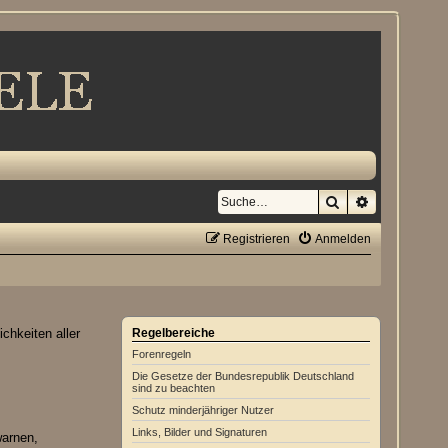
Suche
Erweiterte S
Registrieren
Anmelden
chkeiten aller
Regelbereiche
Forenregeln
Die Gesetze der Bundesrepublik Deutschland
sind zu beachten
Schutz minderjähriger Nutzer
Links, Bilder und Signaturen
warnen,