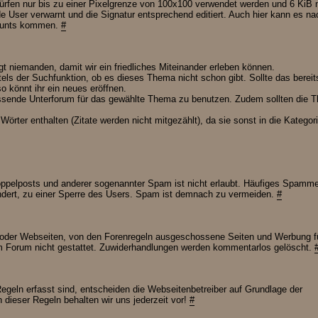
 dürfen nur bis zu einer Pixelgrenze von 100x100 verwendet werden und 6 KiB 
e User verwarnt und die Signatur entsprechend editiert. Auch hier kann es na
counts kommen.
#
igt niemanden, damit wir ein friedliches Miteinander erleben können.
tels der Suchfunktion, ob es dieses Thema nicht schon gibt. Sollte das bereit
o könnt ihr ein neues eröffnen.
assende Unterforum für das gewählte Thema zu benutzen. Zudem sollten die 
ter enthalten (Zitate werden nicht mitgezählt), da sie sonst in die Kategor
elposts und anderer sogenannter Spam ist nicht erlaubt. Häufiges Spamme
ndert, zu einer Sperre des Users. Spam ist demnach zu vermeiden.
#
oder Webseiten, von den Forenregeln ausgeschossene Seiten und Werbung f
Forum nicht gestattet. Zuwiderhandlungen werden kommentarlos gelöscht.
 Regeln erfasst sind, entscheiden die Webseitenbetreiber auf Grundlage der
dieser Regeln behalten wir uns jederzeit vor!
#