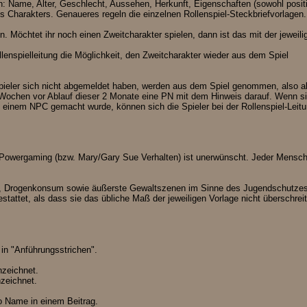
n: Name, Alter, Geschlecht, Aussehen, Herkunft, Eigenschaften (sowohl positi
s Charakters. Genaueres regeln die einzelnen Rollenspiel-Steckbriefvorlagen.
n. Möchtet ihr noch einen Zweitcharakter spielen, dann ist das mit der jeweili
llenspielleitung die Möglichkeit, den Zweitcharakter wieder aus dem Spiel
Spieler sich nicht abgemeldet haben, werden aus dem Spiel genommen, also a
Wochen vor Ablauf dieser 2 Monate eine PN mit dem Hinweis darauf. Wenn s
 einem NPC gemacht wurde, können sich die Spieler bei der Rollenspiel-Leit
Powergaming (bzw. Mary/Gary Sue Verhalten) ist unerwünscht. Jeder Mensch
gen, Drogenkonsum sowie äußerste Gewaltszenen im Sinne des Jugendschutzes
stattet, als dass sie das übliche Maß der jeweiligen Vorlage nicht überschrei
in "Anführungsstrichen".
zeichnet.
zeichnet.
o Name in einem Beitrag.