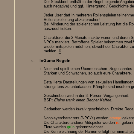
Der Steckbrief enthält in der Regel folgende Angabe
auch negative) und ggf. Hintergrund / Geschichte de
Jeder User darf in mehreren Rollenspielen teilnehme
Rollenspielleitung abzusprechen!
Bei Minderung der spielerischen Leistung hat die Ro
auszuschließen.
Charaktere, die 2 Monate inaktiv waren und deren 
NPCs markiert. Betroffene Spieler bekommen zwei 
wieder mitspielen möchten, obwohl der Charakter zu
melden.
#
InGame Regeln
Niemand spielt einen Übermenschen. Sogenanntes 
Stärken und Schwächen, so auch eure Charaktere.
Detaillierte Darstellungen von sexuellen Handlun
strengstens zu unterlassen. Kämpfe sind insofern ge
Geschrieben wird in der 3. Person Vergangenheit.
BSP:
Elaine trank einen Becher Kaffee.
Gedanken werden
kursiv
geschrieben. Direkte Rede 
Nonplayercharacters (NPC\'s) werden
orange
gekenn
Die Charaktere anderer Mitspieler werden
rot
gekenn
Tiere werden
grün
gekennzeichnet.
Die Kennzeichnung der Namen erfolgt nur einmal pr