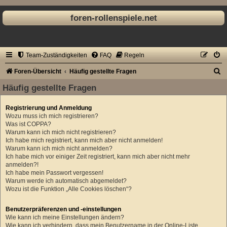
foren-rollenspiele.net
Team-Zuständigkeiten
FAQ
Regeln
S
Foren-Übersicht
Häufig gestellte Fragen
u
Häufig gestellte Fragen
c
Registrierung und Anmeldung
h
Wozu muss ich mich registrieren?
e
Was ist COPPA?
Warum kann ich mich nicht registrieren?
Ich habe mich registriert, kann mich aber nicht anmelden!
Warum kann ich mich nicht anmelden?
Ich habe mich vor einiger Zeit registriert, kann mich aber nicht mehr
anmelden?!
Ich habe mein Passwort vergessen!
Warum werde ich automatisch abgemeldet?
Wozu ist die Funktion „Alle Cookies löschen“?
Benutzerpräferenzen und -einstellungen
Wie kann ich meine Einstellungen ändern?
Wie kann ich verhindern, dass mein Benutzername in der Online-Liste