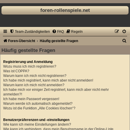
foren-rollenspiele.net
Team-Zuständigkeiten
FAQ
Regeln
S
Foren-Übersicht
Häufig gestellte Fragen
u
Häufig gestellte Fragen
c
Registrierung und Anmeldung
h
Wozu muss ich mich registrieren?
e
Was ist COPPA?
Warum kann ich mich nicht registrieren?
Ich habe mich registriert, kann mich aber nicht anmelden!
Warum kann ich mich nicht anmelden?
Ich habe mich vor einiger Zeit registriert, kann mich aber nicht mehr
anmelden?!
Ich habe mein Passwort vergessen!
Warum werde ich automatisch abgemeldet?
Wozu ist die Funktion „Alle Cookies löschen“?
Benutzerpräferenzen und -einstellungen
Wie kann ich meine Einstellungen ändern?
Wie kann ich verhindern, dass mein Benutzername in der Online-Liste