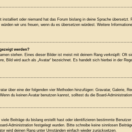
 installiert oder niemand hat das Forum bislang in deine Sprache übersetzt. 
iert, würden wir uns freuen, wenn du es übersetzen würdest. Weitere Informati
ngezeigt werden?
amen stehen. Eines dieser Bilder ist meist mit deinem Rang verknüpft: Oft si
, Bild wird auch als „Avatar“ bezeichnet. Es handelt sich hierbei in der Reg
Avatar über eine der folgenden vier Methoden hinzufügen: Gravatar, Galerie, 
enn du keinen Avatar benutzen kannst, solltest du die Board-Administration
iele Beiträge du bislang erstellt hast oder identifizieren bestimmte Benutz
Board-Administration festgelegt wurden. Bitte schreibe keine sinnlosen Beit
rator wird deinen Rang unter Umständen einfach wieder zurücksetzen.