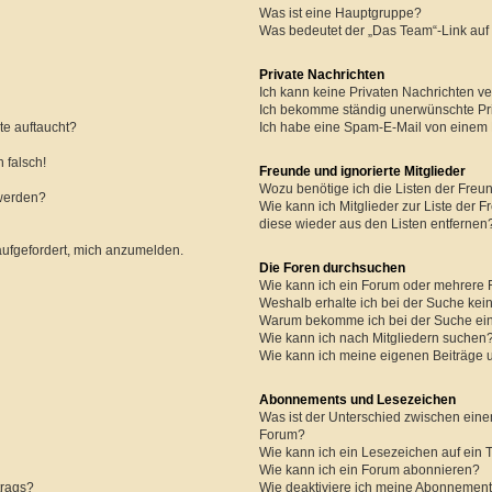
Was ist eine Hauptgruppe?
Was bedeutet der „Das Team“-Link auf 
Private Nachrichten
Ich kann keine Privaten Nachrichten ve
Ich bekomme ständig unerwünschte Pri
te auftaucht?
Ich habe eine Spam-E-Mail von einem M
 falsch!
Freunde und ignorierte Mitglieder
Wozu benötige ich die Listen der Freun
 werden?
Wie kann ich Mitglieder zur Liste der F
diese wieder aus den Listen entfernen
aufgefordert, mich anzumelden.
Die Foren durchsuchen
Wie kann ich ein Forum oder mehrere
Weshalb erhalte ich bei der Suche kei
Warum bekomme ich bei der Suche ein
Wie kann ich nach Mitgliedern suchen
Wie kann ich meine eigenen Beiträge
Abonnements und Lesezeichen
Was ist der Unterschied zwischen ei
Forum?
Wie kann ich ein Lesezeichen auf ein
Wie kann ich ein Forum abonnieren?
trags?
Wie deaktiviere ich meine Abonnemen