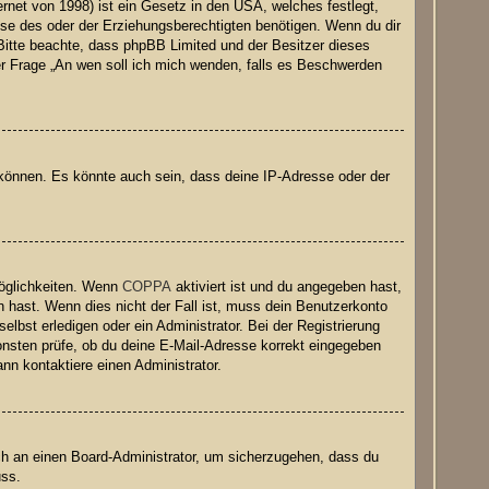
net von 1998) ist ein Gesetz in den USA, welches festlegt,
se des oder der Erziehungsberechtigten benötigen. Wenn du dir
e. Bitte beachte, dass phpBB Limited und der Besitzer dieses
der Frage „An wen soll ich mich wenden, falls es Beschwerden
 können. Es könnte auch sein, dass deine IP-Adresse oder der
Möglichkeiten. Wenn
COPPA
aktiviert ist und du angegeben hast,
n hast. Wenn dies nicht der Fall ist, muss dein Benutzerkonto
elbst erledigen oder ein Administrator. Bei der Registrierung
nsonsten prüfe, ob du deine E-Mail-Adresse korrekt eingegeben
nn kontaktiere einen Administrator.
ich an einen Board-Administrator, um sicherzugehen, dass du
uss.