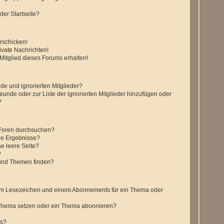
der Startseite?
rschicken!
vate Nachrichten!
itglied dieses Forums erhalten!
de und ignorierten Mitglieder?
reunde oder zur Liste der ignorierten Mitglieder hinzufügen oder
?
 Foren durchsuchen?
ne Ergebnisse?
e leere Seite?
?
 und Themen finden?
nem Lesezeichen und einem Abonnements für ein Thema oder
 Thema setzen oder ein Thema abonnieren?
ts?