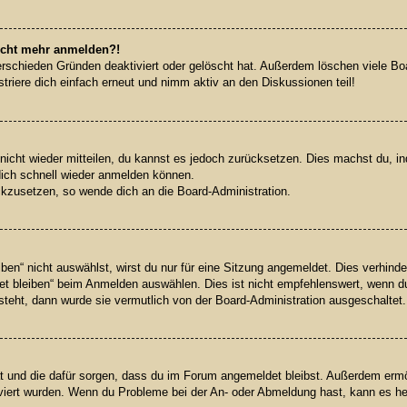
 nicht mehr anmelden?!
rschieden Gründen deaktiviert oder gelöscht hat. Außerdem löschen viele Boar
riere dich einfach erneut und nimm aktiv an den Diskussionen teil!
 nicht wieder mitteilen, du kannst es jedoch zurücksetzen. Dies machst du, 
dich schnell wieder anmelden können.
ückzusetzen, so wende dich an die Board-Administration.
n“ nicht auswählst, wirst du nur für eine Sitzung angemeldet. Dies verhinde
 bleiben“ beim Anmelden auswählen. Dies ist nicht empfehlenswert, wenn du
 steht, dann wurde sie vermutlich von der Board-Administration ausgeschaltet.
hat und die dafür sorgen, dass du im Forum angemeldet bleibst. Außerdem erm
iviert wurden. Wenn du Probleme bei der An- oder Abmeldung hast, kann es he