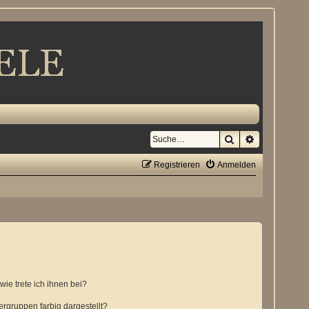
Suche
Erweiterte S
Registrieren
Anmelden
ie trete ich ihnen bei?
gruppen farbig dargestellt?