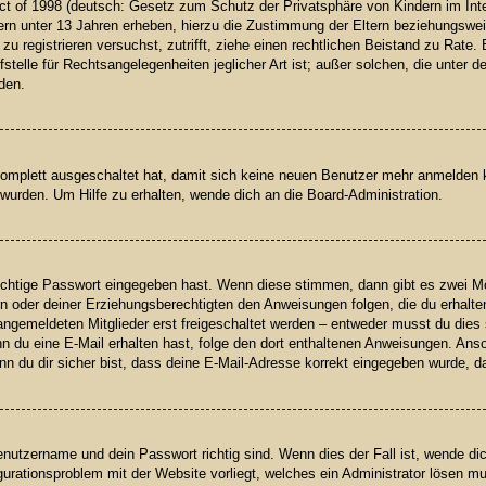
t of 1998 (deutsch: Gesetz zum Schutz der Privatsphäre von Kindern im Inter
rn unter 13 Jahren erheben, hierzu die Zustimmung der Eltern beziehungswei
h zu registrieren versuchst, zutrifft, ziehe einen rechtlichen Beistand zu Rat
telle für Rechtsangelegenheiten jeglicher Art ist; außer solchen, die unter 
den.
 komplett ausgeschaltet hat, damit sich keine neuen Benutzer mehr anmelden
wurden. Um Hilfe zu erhalten, wende dich an die Board-Administration.
richtige Passwort eingegeben hast. Wenn diese stimmen, dann gibt es zwei 
ern oder deiner Erziehungsberechtigten den Anweisungen folgen, die du erhalte
angemeldeten Mitglieder erst freigeschaltet werden – entweder musst du dies s
 Wenn du eine E-Mail erhalten hast, folge den dort enthaltenen Anweisungen. A
n du dir sicher bist, dass deine E-Mail-Adresse korrekt eingegeben wurde, da
enutzername und dein Passwort richtig sind. Wenn dies der Fall ist, wende d
igurationsproblem mit der Website vorliegt, welches ein Administrator lösen m