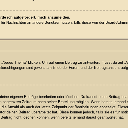
erde ich aufgefordert, mich anzumelden.
on für Nachrichten an andere Benutzer nutzen, falls diese von der Board-Admin
Neues Thema“ klicken. Um auf einen Beitrag zu antworten, musst du auf „Ant
e Berechtigungen sind jeweils am Ende der Foren- und der Beitragsansicht aufge
 deine eigenen Beiträge bearbeiten oder löschen. Du kannst einen Beitrag bea
nen begrenzten Zeitraum nach seiner Erstellung möglich. Wenn bereits jemand au
die Anzahl als auch der letzte Zeitpunkt der Bearbeitungen angezeigt. Diese
or deinen Beitrag überarbeitet hat. Diese können jedoch, falls sie es für nöti
 Beitrag nicht löschen können, wenn bereits jemand darauf geantwortet hat.