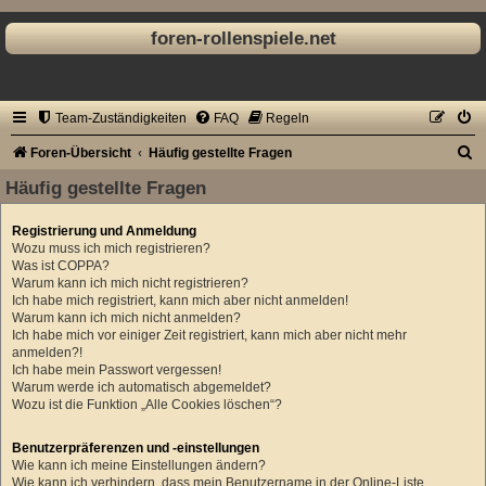
foren-rollenspiele.net
Team-Zuständigkeiten
FAQ
Regeln
S
Foren-Übersicht
Häufig gestellte Fragen
u
Häufig gestellte Fragen
c
Registrierung und Anmeldung
h
Wozu muss ich mich registrieren?
e
Was ist COPPA?
Warum kann ich mich nicht registrieren?
Ich habe mich registriert, kann mich aber nicht anmelden!
Warum kann ich mich nicht anmelden?
Ich habe mich vor einiger Zeit registriert, kann mich aber nicht mehr
anmelden?!
Ich habe mein Passwort vergessen!
Warum werde ich automatisch abgemeldet?
Wozu ist die Funktion „Alle Cookies löschen“?
Benutzerpräferenzen und -einstellungen
Wie kann ich meine Einstellungen ändern?
Wie kann ich verhindern, dass mein Benutzername in der Online-Liste