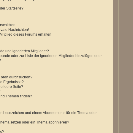
der Startseite?
rschicken!
vate Nachrichten!
itglied dieses Forums erhalten!
de und ignorierten Mitglieder?
reunde oder zur Liste der ignorierten Mitglieder hinzufügen oder
?
 Foren durchsuchen?
ne Ergebnisse?
e leere Seite?
?
 und Themen finden?
nem Lesezeichen und einem Abonnements für ein Thema oder
 Thema setzen oder ein Thema abonnieren?
ts?