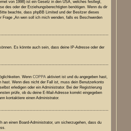
net von 1998) ist ein Gesetz in den USA, welches festlegt,
se des oder der Erziehungsberechtigten benötigen. Wenn du dir
e. Bitte beachte, dass phpBB Limited und der Besitzer dieses
der Frage „An wen soll ich mich wenden, falls es Beschwerden
 können. Es könnte auch sein, dass deine IP-Adresse oder der
Möglichkeiten. Wenn
COPPA
aktiviert ist und du angegeben hast,
n hast. Wenn dies nicht der Fall ist, muss dein Benutzerkonto
elbst erledigen oder ein Administrator. Bei der Registrierung
nsonsten prüfe, ob du deine E-Mail-Adresse korrekt eingegeben
nn kontaktiere einen Administrator.
ich an einen Board-Administrator, um sicherzugehen, dass du
uss.