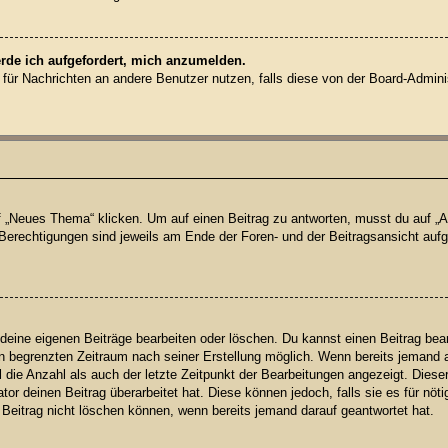
erde ich aufgefordert, mich anzumelden.
on für Nachrichten an andere Benutzer nutzen, falls diese von der Board-Admin
Neues Thema“ klicken. Um auf einen Beitrag zu antworten, musst du auf „Ant
e Berechtigungen sind jeweils am Ende der Foren- und der Beitragsansicht aufge
 deine eigenen Beiträge bearbeiten oder löschen. Du kannst einen Beitrag bea
nen begrenzten Zeitraum nach seiner Erstellung möglich. Wenn bereits jemand au
die Anzahl als auch der letzte Zeitpunkt der Bearbeitungen angezeigt. Diese
or deinen Beitrag überarbeitet hat. Diese können jedoch, falls sie es für nöti
 Beitrag nicht löschen können, wenn bereits jemand darauf geantwortet hat.