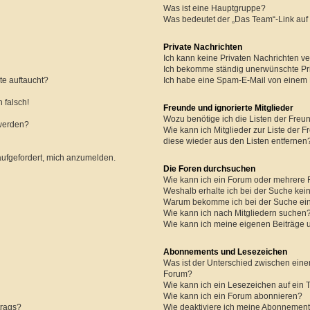
Was ist eine Hauptgruppe?
Was bedeutet der „Das Team“-Link auf 
Private Nachrichten
Ich kann keine Privaten Nachrichten ve
Ich bekomme ständig unerwünschte Pri
te auftaucht?
Ich habe eine Spam-E-Mail von einem M
 falsch!
Freunde und ignorierte Mitglieder
Wozu benötige ich die Listen der Freun
 werden?
Wie kann ich Mitglieder zur Liste der F
diese wieder aus den Listen entfernen
aufgefordert, mich anzumelden.
Die Foren durchsuchen
Wie kann ich ein Forum oder mehrere
Weshalb erhalte ich bei der Suche kei
Warum bekomme ich bei der Suche ein
Wie kann ich nach Mitgliedern suchen
Wie kann ich meine eigenen Beiträge
Abonnements und Lesezeichen
Was ist der Unterschied zwischen ei
Forum?
Wie kann ich ein Lesezeichen auf ein
Wie kann ich ein Forum abonnieren?
trags?
Wie deaktiviere ich meine Abonnemen