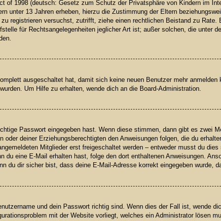
t of 1998 (deutsch: Gesetz zum Schutz der Privatsphäre von Kindern im Inter
rn unter 13 Jahren erheben, hierzu die Zustimmung der Eltern beziehungswei
h zu registrieren versuchst, zutrifft, ziehe einen rechtlichen Beistand zu Rat
telle für Rechtsangelegenheiten jeglicher Art ist; außer solchen, die unter 
den.
 komplett ausgeschaltet hat, damit sich keine neuen Benutzer mehr anmelden
wurden. Um Hilfe zu erhalten, wende dich an die Board-Administration.
richtige Passwort eingegeben hast. Wenn diese stimmen, dann gibt es zwei 
ern oder deiner Erziehungsberechtigten den Anweisungen folgen, die du erhalte
angemeldeten Mitglieder erst freigeschaltet werden – entweder musst du dies s
 Wenn du eine E-Mail erhalten hast, folge den dort enthaltenen Anweisungen. A
n du dir sicher bist, dass deine E-Mail-Adresse korrekt eingegeben wurde, da
enutzername und dein Passwort richtig sind. Wenn dies der Fall ist, wende d
igurationsproblem mit der Website vorliegt, welches ein Administrator lösen m