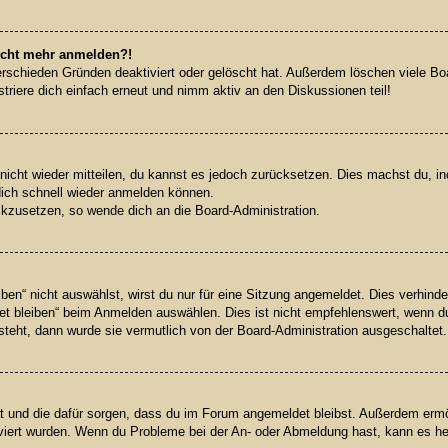
 nicht mehr anmelden?!
rschieden Gründen deaktiviert oder gelöscht hat. Außerdem löschen viele Boar
riere dich einfach erneut und nimm aktiv an den Diskussionen teil!
 nicht wieder mitteilen, du kannst es jedoch zurücksetzen. Dies machst du, 
dich schnell wieder anmelden können.
ückzusetzen, so wende dich an die Board-Administration.
n“ nicht auswählst, wirst du nur für eine Sitzung angemeldet. Dies verhinde
 bleiben“ beim Anmelden auswählen. Dies ist nicht empfehlenswert, wenn du
 steht, dann wurde sie vermutlich von der Board-Administration ausgeschaltet.
hat und die dafür sorgen, dass du im Forum angemeldet bleibst. Außerdem erm
iviert wurden. Wenn du Probleme bei der An- oder Abmeldung hast, kann es he