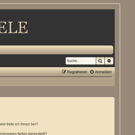
Suche
Erweiterte S
Registrieren
Anmelden
ie trete ich ihnen bei?
gruppen farbig dargestellt?