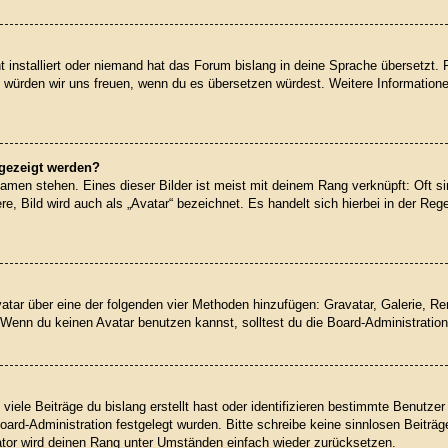
 installiert oder niemand hat das Forum bislang in deine Sprache übersetzt. 
iert, würden wir uns freuen, wenn du es übersetzen würdest. Weitere Informati
ngezeigt werden?
amen stehen. Eines dieser Bilder ist meist mit deinem Rang verknüpft: Oft si
, Bild wird auch als „Avatar“ bezeichnet. Es handelt sich hierbei in der Reg
Avatar über eine der folgenden vier Methoden hinzufügen: Gravatar, Galerie, 
enn du keinen Avatar benutzen kannst, solltest du die Board-Administration
iele Beiträge du bislang erstellt hast oder identifizieren bestimmte Benutz
Board-Administration festgelegt wurden. Bitte schreibe keine sinnlosen Beit
rator wird deinen Rang unter Umständen einfach wieder zurücksetzen.