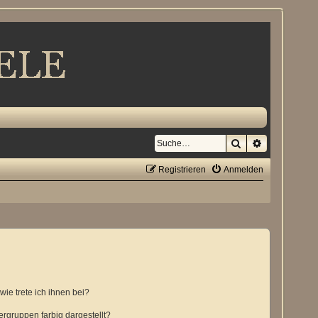
Suche
Erweiterte S
Registrieren
Anmelden
ie trete ich ihnen bei?
gruppen farbig dargestellt?