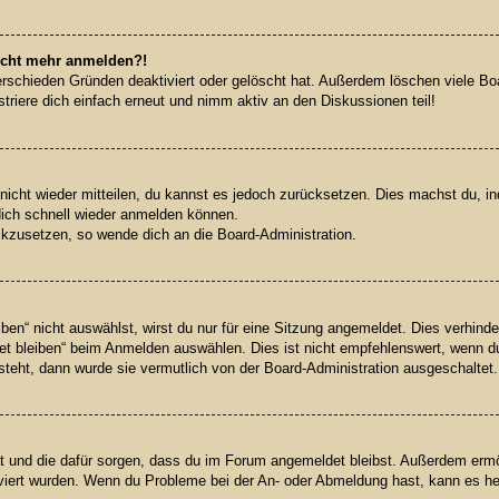
 nicht mehr anmelden?!
rschieden Gründen deaktiviert oder gelöscht hat. Außerdem löschen viele Boar
riere dich einfach erneut und nimm aktiv an den Diskussionen teil!
 nicht wieder mitteilen, du kannst es jedoch zurücksetzen. Dies machst du, 
dich schnell wieder anmelden können.
ückzusetzen, so wende dich an die Board-Administration.
n“ nicht auswählst, wirst du nur für eine Sitzung angemeldet. Dies verhinde
 bleiben“ beim Anmelden auswählen. Dies ist nicht empfehlenswert, wenn du
 steht, dann wurde sie vermutlich von der Board-Administration ausgeschaltet.
hat und die dafür sorgen, dass du im Forum angemeldet bleibst. Außerdem erm
iviert wurden. Wenn du Probleme bei der An- oder Abmeldung hast, kann es he