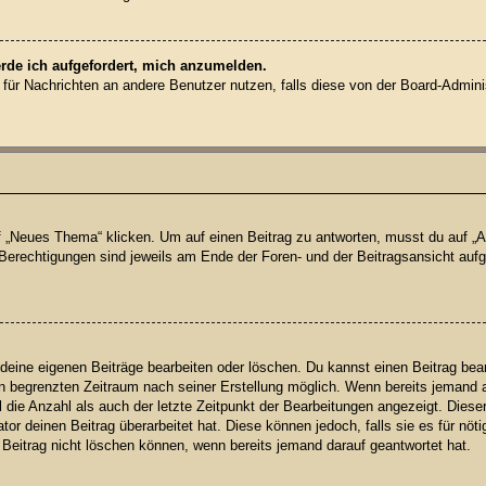
erde ich aufgefordert, mich anzumelden.
on für Nachrichten an andere Benutzer nutzen, falls diese von der Board-Admin
Neues Thema“ klicken. Um auf einen Beitrag zu antworten, musst du auf „Ant
e Berechtigungen sind jeweils am Ende der Foren- und der Beitragsansicht aufge
 deine eigenen Beiträge bearbeiten oder löschen. Du kannst einen Beitrag bea
nen begrenzten Zeitraum nach seiner Erstellung möglich. Wenn bereits jemand au
die Anzahl als auch der letzte Zeitpunkt der Bearbeitungen angezeigt. Diese
or deinen Beitrag überarbeitet hat. Diese können jedoch, falls sie es für nöti
 Beitrag nicht löschen können, wenn bereits jemand darauf geantwortet hat.