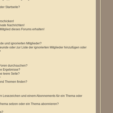
der Startseite?
rschicken!
vate Nachrichten!
itglied dieses Forums erhalten!
de und ignorierten Mitglieder?
reunde oder zur Liste der ignorierten Mitglieder hinzufügen oder
?
 Foren durchsuchen?
ne Ergebnisse?
e leere Seite?
?
 und Themen finden?
nem Lesezeichen und einem Abonnements für ein Thema oder
 Thema setzen oder ein Thema abonnieren?
ts?