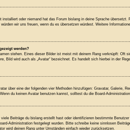
 installiert oder niemand hat das Forum bislang in deine Sprache übersetzt. 
iert, würden wir uns freuen, wenn du es übersetzen würdest. Weitere Informati
ngezeigt werden?
amen stehen. Eines dieser Bilder ist meist mit deinem Rang verknüpft: Oft si
, Bild wird auch als „Avatar“ bezeichnet. Es handelt sich hierbei in der Reg
Avatar über eine der folgenden vier Methoden hinzufügen: Gravatar, Galerie, 
enn du keinen Avatar benutzen kannst, solltest du die Board-Administration
iele Beiträge du bislang erstellt hast oder identifizieren bestimmte Benutz
Board-Administration festgelegt wurden. Bitte schreibe keine sinnlosen Beit
rator wird deinen Rang unter Umständen einfach wieder zurücksetzen.