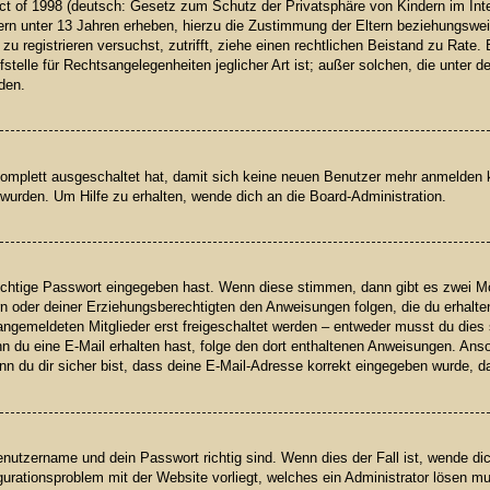
t of 1998 (deutsch: Gesetz zum Schutz der Privatsphäre von Kindern im Inter
rn unter 13 Jahren erheben, hierzu die Zustimmung der Eltern beziehungswei
h zu registrieren versuchst, zutrifft, ziehe einen rechtlichen Beistand zu Rat
telle für Rechtsangelegenheiten jeglicher Art ist; außer solchen, die unter 
den.
 komplett ausgeschaltet hat, damit sich keine neuen Benutzer mehr anmelden
wurden. Um Hilfe zu erhalten, wende dich an die Board-Administration.
richtige Passwort eingegeben hast. Wenn diese stimmen, dann gibt es zwei 
ern oder deiner Erziehungsberechtigten den Anweisungen folgen, die du erhalte
angemeldeten Mitglieder erst freigeschaltet werden – entweder musst du dies s
 Wenn du eine E-Mail erhalten hast, folge den dort enthaltenen Anweisungen. A
n du dir sicher bist, dass deine E-Mail-Adresse korrekt eingegeben wurde, da
enutzername und dein Passwort richtig sind. Wenn dies der Fall ist, wende d
igurationsproblem mit der Website vorliegt, welches ein Administrator lösen m