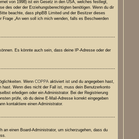
net von 1998) ist ein Gesetz in den USA, welches festlegt,
se des oder der Erziehungsberechtigten benötigen. Wenn du dir
e. Bitte beachte, dass phpBB Limited und der Besitzer dieses
der Frage „An wen soll ich mich wenden, falls es Beschwerden
 können. Es könnte auch sein, dass deine IP-Adresse oder der
Möglichkeiten. Wenn
COPPA
aktiviert ist und du angegeben hast,
n hast. Wenn dies nicht der Fall ist, muss dein Benutzerkonto
elbst erledigen oder ein Administrator. Bei der Registrierung
nsonsten prüfe, ob du deine E-Mail-Adresse korrekt eingegeben
nn kontaktiere einen Administrator.
ich an einen Board-Administrator, um sicherzugehen, dass du
uss.