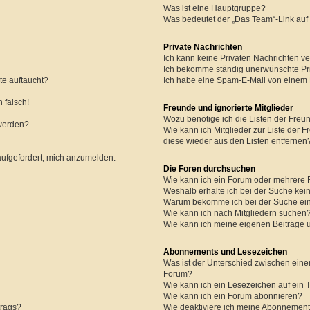
Was ist eine Hauptgruppe?
Was bedeutet der „Das Team“-Link auf 
Private Nachrichten
Ich kann keine Privaten Nachrichten ve
Ich bekomme ständig unerwünschte Pri
te auftaucht?
Ich habe eine Spam-E-Mail von einem M
 falsch!
Freunde und ignorierte Mitglieder
Wozu benötige ich die Listen der Freun
 werden?
Wie kann ich Mitglieder zur Liste der F
diese wieder aus den Listen entfernen
aufgefordert, mich anzumelden.
Die Foren durchsuchen
Wie kann ich ein Forum oder mehrere
Weshalb erhalte ich bei der Suche kei
Warum bekomme ich bei der Suche ein
Wie kann ich nach Mitgliedern suchen
Wie kann ich meine eigenen Beiträge
Abonnements und Lesezeichen
Was ist der Unterschied zwischen ei
Forum?
Wie kann ich ein Lesezeichen auf ein
Wie kann ich ein Forum abonnieren?
trags?
Wie deaktiviere ich meine Abonnemen