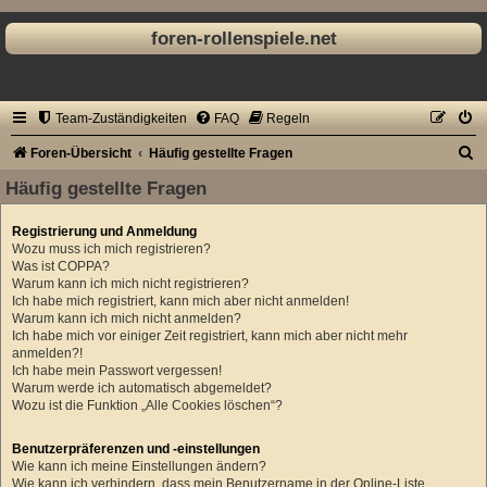
foren-rollenspiele.net
Team-Zuständigkeiten
FAQ
Regeln
S
Foren-Übersicht
Häufig gestellte Fragen
u
Häufig gestellte Fragen
c
Registrierung und Anmeldung
h
Wozu muss ich mich registrieren?
e
Was ist COPPA?
Warum kann ich mich nicht registrieren?
Ich habe mich registriert, kann mich aber nicht anmelden!
Warum kann ich mich nicht anmelden?
Ich habe mich vor einiger Zeit registriert, kann mich aber nicht mehr
anmelden?!
Ich habe mein Passwort vergessen!
Warum werde ich automatisch abgemeldet?
Wozu ist die Funktion „Alle Cookies löschen“?
Benutzerpräferenzen und -einstellungen
Wie kann ich meine Einstellungen ändern?
Wie kann ich verhindern, dass mein Benutzername in der Online-Liste