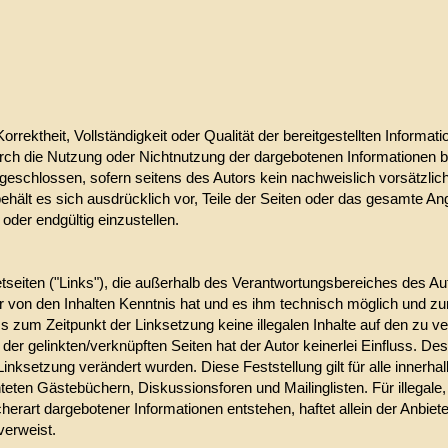
Korrektheit, Vollständigkeit oder Qualität der bereitgestellten Infor
durch die Nutzung oder Nichtnutzung der dargebotenen Informationen b
eschlossen, sofern seitens des Autors kein nachweislich vorsätzliche
 behält es sich ausdrücklich vor, Teile der Seiten oder das gesamte
oder endgültig einzustellen.
etseiten ("Links"), die außerhalb des Verantwortungsbereiches des Au
utor von den Inhalten Kenntnis hat und es ihm technisch möglich und z
ss zum Zeitpunkt der Linksetzung keine illegalen Inhalte auf den zu v
der gelinkten/verknüpften Seiten hat der Autor keinerlei Einfluss. Des
r Linksetzung verändert wurden. Diese Feststellung gilt für alle inner
eten Gästebüchern, Diskussionsforen und Mailinglisten. Für illegale,
erart dargebotener Informationen entstehen, haftet allein der Anbiete
 verweist.