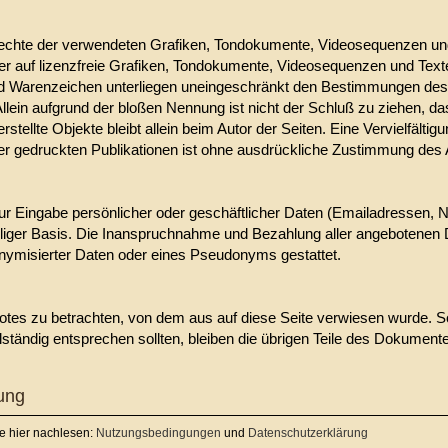
berrechte der verwendeten Grafiken, Tondokumente, Videosequenzen und
auf lizenzfreie Grafiken, Tondokumente, Videosequenzen und Texte 
nd Warenzeichen unterliegen uneingeschränkt den Bestimmungen des 
Allein aufgrund der bloßen Nennung ist nicht der Schluß zu ziehen, d
 erstellte Objekte bleibt allein beim Autor der Seiten. Eine Vervielfä
r gedruckten Publikationen ist ohne ausdrückliche Zustimmung des Au
ur Eingabe persönlicher oder geschäftlicher Daten (Emailadressen, N
illiger Basis. Die Inanspruchnahme und Bezahlung aller angebotenen D
ymisierter Daten oder eines Pseudonyms gestattet.
botes zu betrachten, von dem aus auf diese Seite verwiesen wurde. S
lständig entsprechen sollten, bleiben die übrigen Teile des Dokumentes
ung
e hier nachlesen:
Nutzungsbedingungen
und
Datenschutzerklärung