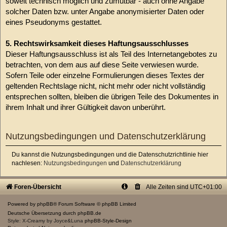
soweit technisch möglich und zumutbar - auch ohne Angabe
solcher Daten bzw. unter Angabe anonymisierter Daten oder
eines Pseudonyms gestattet.
5. Rechtswirksamkeit dieses Haftungsausschlusses
Dieser Haftungsausschluss ist als Teil des Internetangebotes zu
betrachten, von dem aus auf diese Seite verwiesen wurde.
Sofern Teile oder einzelne Formulierungen dieses Textes der
geltenden Rechtslage nicht, nicht mehr oder nicht vollständig
entsprechen sollten, bleiben die übrigen Teile des Dokumentes in
ihrem Inhalt und ihrer Gültigkeit davon unberührt.
Nutzungsbedingungen und Datenschutzerklärung
Du kannst die Nutzungsbedingungen und die Datenschutzrichtlinie hier
nachlesen:
Nutzungsbedingungen
und
Datenschutzerklärung
Foren-Übersicht
Alle Zeiten sind
UTC+01:00
Powered by
phpBB
® Forum Software © phpBB Limited
Deutsche Übersetzung durch
phpBB.de
Style: X-Creamy by Joyce&Luna
phpBB-Style-Design