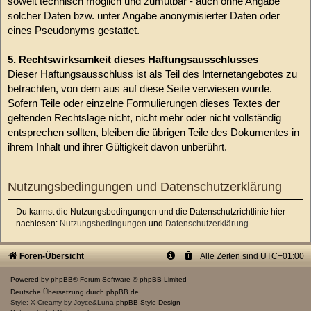
soweit technisch möglich und zumutbar - auch ohne Angabe
solcher Daten bzw. unter Angabe anonymisierter Daten oder
eines Pseudonyms gestattet.
5. Rechtswirksamkeit dieses Haftungsausschlusses
Dieser Haftungsausschluss ist als Teil des Internetangebotes zu
betrachten, von dem aus auf diese Seite verwiesen wurde.
Sofern Teile oder einzelne Formulierungen dieses Textes der
geltenden Rechtslage nicht, nicht mehr oder nicht vollständig
entsprechen sollten, bleiben die übrigen Teile des Dokumentes in
ihrem Inhalt und ihrer Gültigkeit davon unberührt.
Nutzungsbedingungen und Datenschutzerklärung
Du kannst die Nutzungsbedingungen und die Datenschutzrichtlinie hier
nachlesen:
Nutzungsbedingungen
und
Datenschutzerklärung
Foren-Übersicht
Alle Zeiten sind
UTC+01:00
Powered by
phpBB
® Forum Software © phpBB Limited
Deutsche Übersetzung durch
phpBB.de
Style: X-Creamy by Joyce&Luna
phpBB-Style-Design