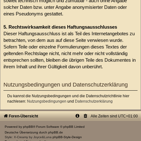
soweit technisch möglich und zumutbar - auch ohne Angabe
solcher Daten bzw. unter Angabe anonymisierter Daten oder
eines Pseudonyms gestattet.
5. Rechtswirksamkeit dieses Haftungsausschlusses
Dieser Haftungsausschluss ist als Teil des Internetangebotes zu
betrachten, von dem aus auf diese Seite verwiesen wurde.
Sofern Teile oder einzelne Formulierungen dieses Textes der
geltenden Rechtslage nicht, nicht mehr oder nicht vollständig
entsprechen sollten, bleiben die übrigen Teile des Dokumentes in
ihrem Inhalt und ihrer Gültigkeit davon unberührt.
Nutzungsbedingungen und Datenschutzerklärung
Du kannst die Nutzungsbedingungen und die Datenschutzrichtlinie hier
nachlesen:
Nutzungsbedingungen
und
Datenschutzerklärung
Foren-Übersicht
Alle Zeiten sind
UTC+01:00
Powered by
phpBB
® Forum Software © phpBB Limited
Deutsche Übersetzung durch
phpBB.de
Style: X-Creamy by Joyce&Luna
phpBB-Style-Design